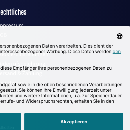
echtliches
mpressum
AGB
atenschutz
ookie-Einstellungen
iderrufsbelehrung
ersand & Zahlung
ewsletter
andkosten