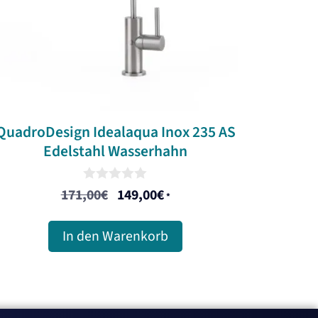
QuadroDesign Idealaqua Inox 235 AS
Edelstahl Wasserhahn
0
171,00
€
149,00
€
Ursprünglicher
Aktueller
*
o
u
Preis
Preis
t
In den Warenkorb
war:
ist:
o
f
171,00€
149,00€.
5