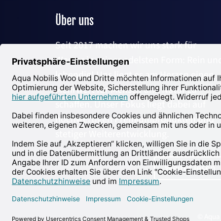
Über uns
Seit 2017 machen wir uns stark für
Wasser in seiner edelsten Form: Rein un
lebendig! Uns liegt es am Herzen einen
Mehrwert für Mensch und Natur zu
schaffen. Unser Fokus liegt dabei auf
hochwertigen Premiumprodukten und
stetiger Weiterentwicklung.
Weiter lesen
© Aqua N