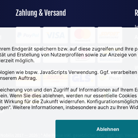
Zahlung & Versand
R
I
d
D
C
W
V
N
obilis 2017 — 2026 | * Alle Preise inkl. gesetzlicher USt., ggf. zzgl. Vers