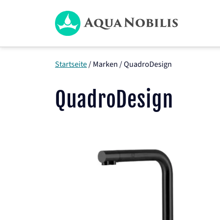
Zum
Inhalt
springen
Startseite
/
Marken
/
QuadroDesign
QuadroDesign
Dieses
Produkt
weist
mehrere
Varianten
auf.