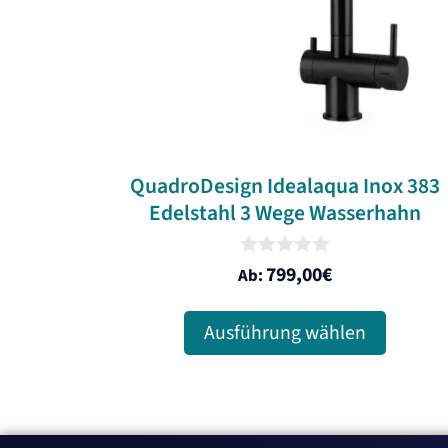
Die
Optionen
können
auf
der
Produktseite
gewählt
QuadroDesign Idealaqua Inox 383
Edelstahl 3 Wege Wasserhahn
werden
0
799,00
€
Ab:
o
u
t
Ausführung wählen
o
f
5