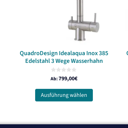
Die
Optionen
können
auf
der
Produktseite
gewählt
QuadroDesign Idealaqua Inox 385
Edelstahl 3 Wege Wasserhahn
werden
0
799,00
€
Ab:
o
u
t
Ausführung wählen
o
f
5