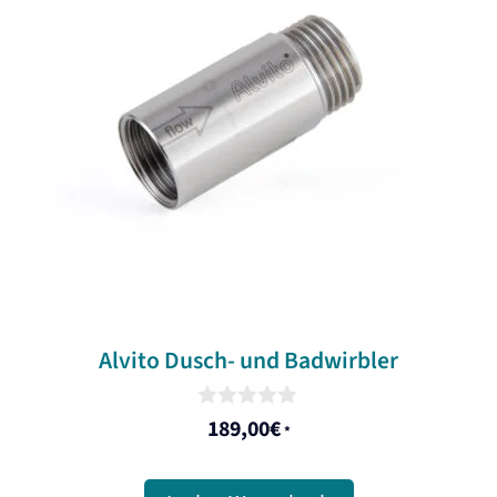
Alvito Dusch- und Badwirbler
0
189,00
€
*
o
u
t
o