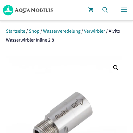
Zum
M
Inhalt
springen
Startseite
/
Shop
/
Wasserveredelung
/
Verwirbler
/
Alvito
Wasserwirbler Inline 2.8