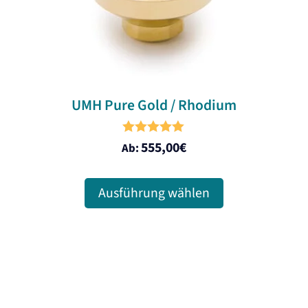
auf
der
Produktseite
gewählt
werden
UMH Pure Gold / Rhodium
5.00
555,00
€
Ab:
out of 5
Ausführung wählen