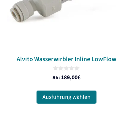
können
auf
der
Produktseite
gewählt
werden
Alvito Wasserwirbler Inline LowFlow
0
189,00
€
Ab:
o
u
t
o
Ausführung wählen
f
5
Dieses
Produkt