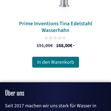
Prime Inventions Tina Edelstahl
Wasserhahn
0
191,00
€
168,00
€
Ursprünglicher
Aktueller
*
o
u
Preis
Preis
t
war:
ist:
o
In den Warenkorb
f
191,00€
168,00€.
5
Über uns
Seit 2017 machen wir uns stark für Wasser in