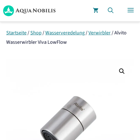
Zum
M
Inhalt
springen
Startseite
/
Shop
/
Wasserveredelung
/
Verwirbler
/
Alvito
Wasserwirbler Viva LowFlow