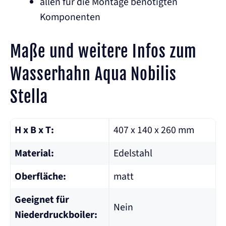
allen für die Montage benötigten
Komponenten
Maße und weitere Infos zum
Wasserhahn Aqua Nobilis
Stella
H x B x T:
407 x 140 x 260 mm
Material:
Edelstahl
Oberfläche:
matt
Geeignet für
Nein
Niederdruckboiler: