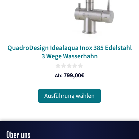
auf
der
Produktseite
gewählt
werden
QuadroDesign Idealaqua Inox 385 Edelstahl
3 Wege Wasserhahn
0
799,00
€
Ab:
o
u
t
o
Ausführung wählen
f
5
Über uns