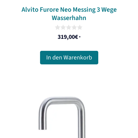
Alvito Furore Neo Messing 3 Wege
Wasserhahn
0
319,00
€
*
o
u
t
o
In den Warenkorb
f
5