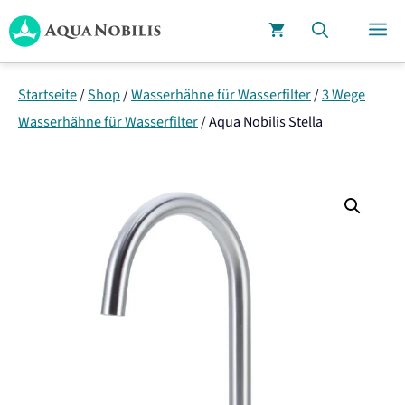
Zum
M
Inhalt
springen
Startseite
/
Shop
/
Wasserhähne für Wasserfilter
/
3 Wege
Wasserhähne für Wasserfilter
/
Aqua Nobilis Stella