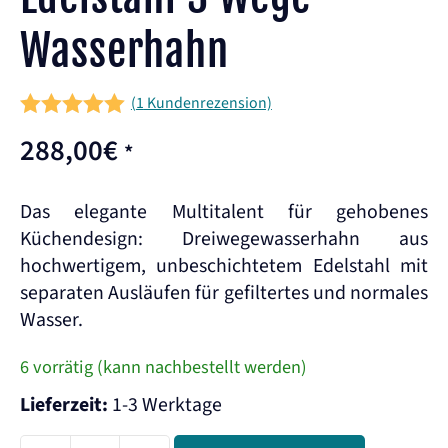
Wasserhahn
(
1
Kundenrezension)
5.00
out of
288,00
€
*
5
Das elegante Multitalent für gehobenes
Küchendesign: Dreiwegewasserhahn aus
hochwertigem, unbeschichtetem Edelstahl mit
separaten Ausläufen für gefiltertes und normales
Wasser.
6 vorrätig (kann nachbestellt werden)
Lieferzeit:
1-3 Werktage