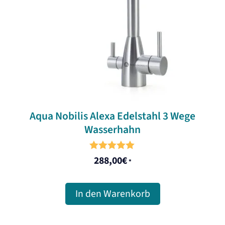
Aqua Nobilis Alexa Edelstahl 3 Wege
Wasserhahn
5.00
288,00
€
*
out of 5
In den Warenkorb