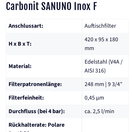
Carbonit SANUNO Inox F
Anschlussart:
Auftischfilter
420 x 95 x 180
H x B x T:
mm
Edelstahl (V4A /
Material:
AISI 316)
Filterpatronenlänge:
248 mm | 9 3/4″
Filterfeinheit:
0,45 µm
Durchfluss (bei 4 bar):
ca. 2,5 l/min
Rückhalterate: Polare