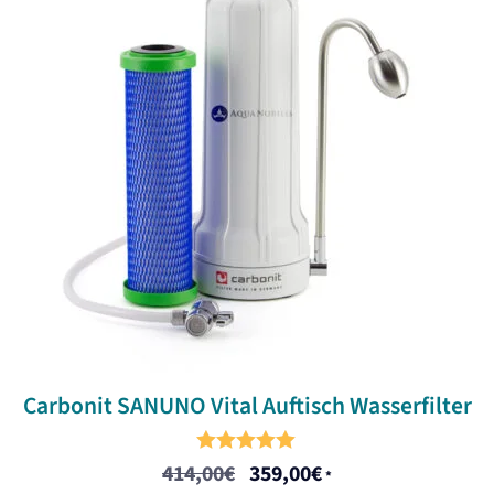
Carbonit SANUNO Vital Auftisch Wasserfilter
5.00
414,00
€
359,00
€
Ursprünglicher
Aktueller
*
out of 5