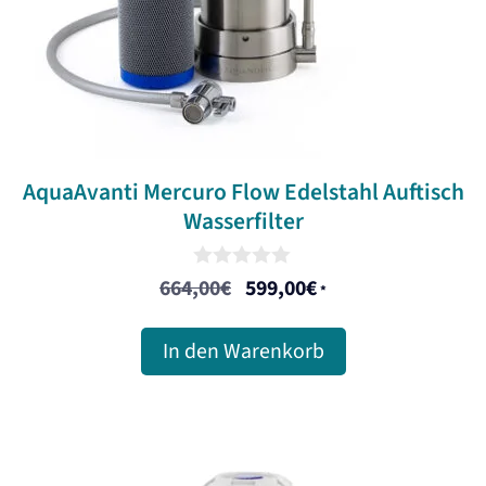
AquaAvanti Mercuro Flow Edelstahl Auftisch
Wasserfilter
0
664,00
€
599,00
€
Ursprünglicher
Aktueller
*
o
u
Preis
Preis
t
In den Warenkorb
war:
ist:
o
f
664,00€
599,00€.
5