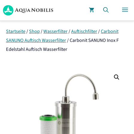
Zum
M
Inhalt
springen
Startseite
/
Shop
/
Wasserfilter
/
Auftischfilter
/
Carbonit
SANUNO Auftisch Wasserfilter
/
Carbonit SANUNO Inox F
Edelstahl Auftisch Wasserfilter