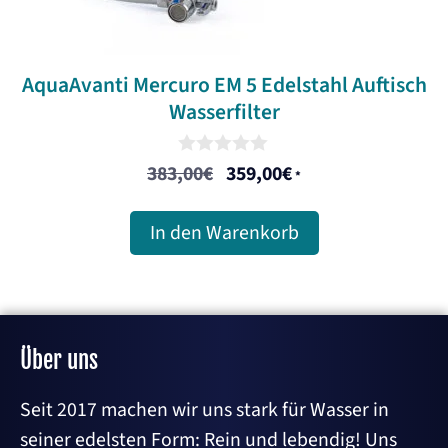
AquaAvanti Mercuro EM 5 Edelstahl Auftisch
Wasserfilter
0
383,00
€
359,00
€
Ursprünglicher
Aktueller
*
o
u
Preis
Preis
t
In den Warenkorb
war:
ist:
o
f
383,00€
359,00€.
5
Über uns
Seit 2017 machen wir uns stark für Wasser in
seiner edelsten Form: Rein und lebendig! Uns