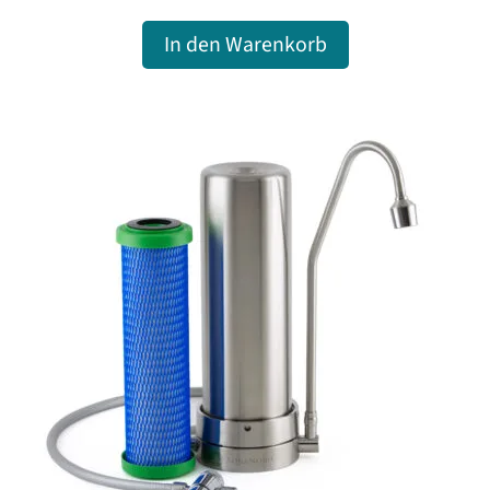
Preis
Preis
In den Warenkorb
war:
ist:
414,00€
359,00€.