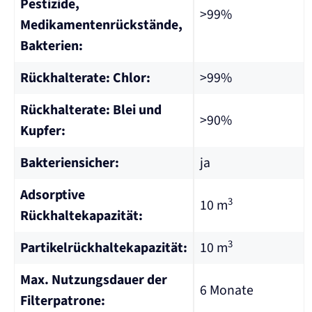
Pestizide,
>99%
Medikamentenrückstände,
Bakterien:
Rückhalterate: Chlor:
>99%
Rückhalterate: Blei und
>90%
Kupfer:
Bakteriensicher:
ja
Adsorptive
3
10 m
Rückhaltekapazität:
3
Partikelrückhaltekapazität:
10 m
Max. Nutzungsdauer der
6 Monate
Filterpatrone: