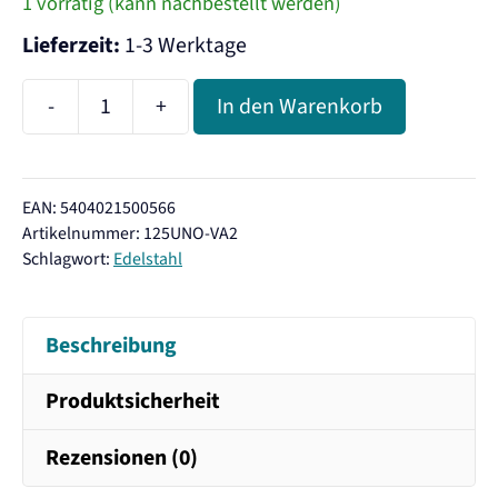
1 vorrätig (kann nachbestellt werden)
Lieferzeit:
1-3 Werktage
-
+
In den Warenkorb
Carbonit
SANUNO
Inox
EAN: 5404021500566
F
Artikelnummer:
125UNO-VA2
Edelstahl
Schlagwort:
Edelstahl
Auftisch
Wasserfilter
Beschreibung
Menge
Produktsicherheit
Rezensionen (0)