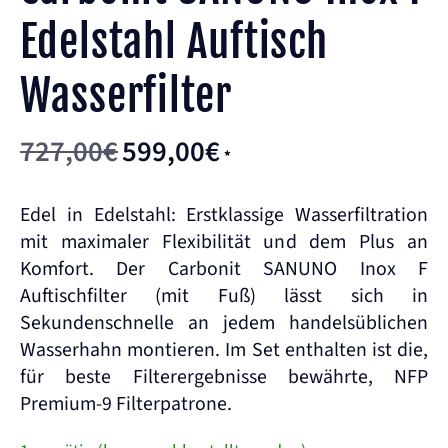
Edelstahl Auftisch
Wasserfilter
727,00
€
599,00
€
Ursprünglicher
Aktueller
*
Preis
Preis
war:
ist:
Edel in Edelstahl: Erstklassige Wasserfiltration
mit maximaler Flexibilität und dem Plus an
727,00€
599,00€.
Komfort. Der Carbonit SANUNO Inox F
Auftischfilter (mit Fuß) lässt sich in
Sekundenschnelle an jedem handelsüblichen
Wasserhahn montieren. Im Set enthalten ist die,
für beste Filterergebnisse bewährte, NFP
Premium-9 Filterpatrone.