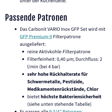
unter der Küchenzeile.
Passende Patronen
Das Carbonit VARIO Inox GFP Set wird mit
GFP Premium-9
Filterpatrone
ausgeliefert:
reine Aktivkohle-Filterpatrone
Filterfeinheit: 0,40 µm; Durchfluss: 2
l/min (bei 4 bar)
sehr hohe Rückhalterate für
Schwermetalle, Pestizide,
Medikamentenrückstände, Chlor
bietet
höchste Bakteriensicherheit
(siehe unten stehende Tabelle)
Es passen alle
9 3/4″ Patronen
.