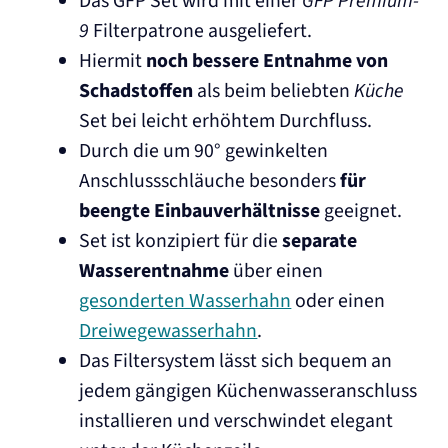
Das GFP Set wird mit einer
GFP Premium-
9
Filterpatrone ausgeliefert.
Hiermit
noch bessere Entnahme von
Schadstoffen
als beim beliebten
Küche
Set bei leicht erhöhtem Durchfluss.
Durch die um 90° gewinkelten
Anschlussschläuche besonders
für
beengte Einbauverhältnisse
geeignet.
Set ist konzipiert für die
separate
Wasserentnahme
über einen
gesonderten Wasserhahn
oder einen
Dreiwegewasserhahn
.
Das Filtersystem lässt sich bequem an
jedem gängigen Küchenwasseranschluss
installieren und verschwindet elegant