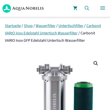
Zum
M
Inhalt
springen
Startseite
/
Shop
/
Wasserfilter
/
Untertischfilter
/
Carbonit
VARIO Inox Edelstahl Untertisch Wasserfilter
/
Carbonit
VARIO Inox GFP Edelstahl Untertisch Wasserfilter