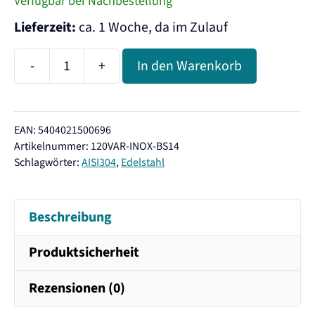
Verfügbar bei Nachbestellung
Lieferzeit:
ca. 1 Woche, da im Zulauf
-
+
In den Warenkorb
Carbonit
VARIO
Inox
EAN: 5404021500696
GFP
Artikelnummer:
120VAR-INOX-BS14
Edelstahl
Schlagwörter:
AISI304
,
Edelstahl
Untertisch
Wasserfilter
Beschreibung
Menge
Produktsicherheit
Rezensionen (0)