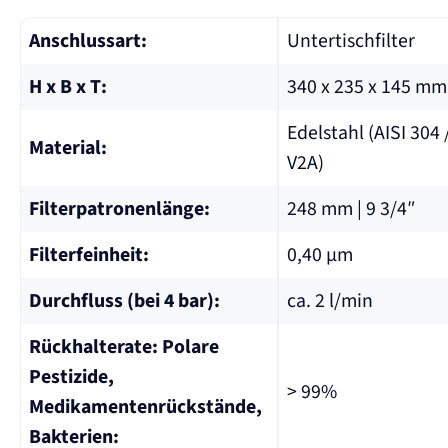
Anschlussart:
Untertischfilter
H x B x T:
340 x 235 x 145 mm
Edelstahl (AISI 304 
Material:
V2A)
Filterpatronenlänge:
248 mm | 9 3/4″
Filterfeinheit:
0,40 µm
Durchfluss (bei 4 bar):
ca. 2 l/min
Rückhalterate: Polare
Pestizide,
> 99%
Medikamentenrückstände,
Bakterien: