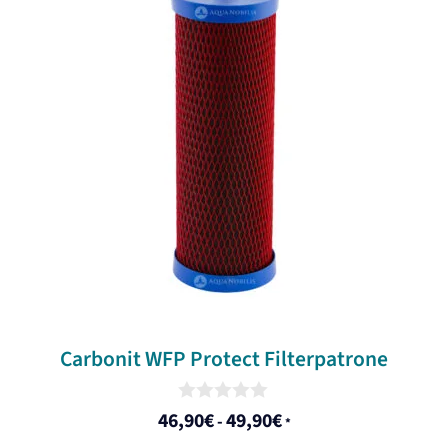
Carbonit WFP Protect Filterpatrone
0
46,90
€
49,90
€
-
*
o
u