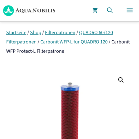
Zum
M
Inhalt
springen
Startseite
/
Shop
/
Filterpatronen
/
QUADRO 60/120
Filterpatronen
/
Carbonit WFP-L für QUADRO 120
/
Carbonit
WFP Protect-L Filterpatrone