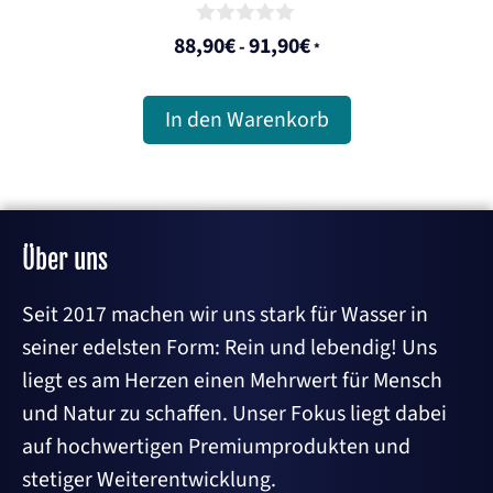
0
88,90
€
91,90
€
-
*
o
u
t
o
In den Warenkorb
f
5
Über uns
Seit 2017 machen wir uns stark für Wasser in
seiner edelsten Form: Rein und lebendig! Uns
liegt es am Herzen einen Mehrwert für Mensch
und Natur zu schaffen. Unser Fokus liegt dabei
auf hochwertigen Premiumprodukten und
stetiger Weiterentwicklung.