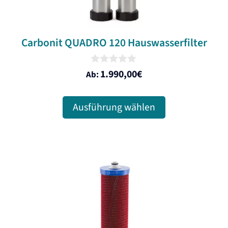
gewählt
werden
Carbonit QUADRO 120 Hauswasserfilter
0
1.990,00
€
Ab:
o
u
t
o
Ausführung wählen
f
5