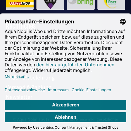
Rechtliches
Impressum
AGB
Datenschutz
Cookie-Einstellungen
Widerrufsbelehrung
Versand & Zahlung
Newsletter
91,90
€
In den Warenkorb
© Aqua Nobilis 2017 — 2026 | * Alle Preise inkl. gesetzlicher
*
USt., ggf. zzgl. Versandkosten