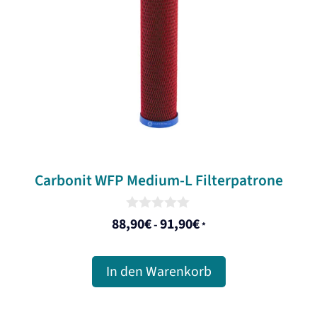
Carbonit WFP Medium-L Filterpatrone
0
88,90
€
91,90
€
-
*
o
u
t
o
In den Warenkorb
f
5