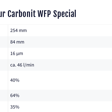
ur Carbonit WFP Special
254 mm
84 mm
16 µm
ca. 46 l/min
40%
64%
35%