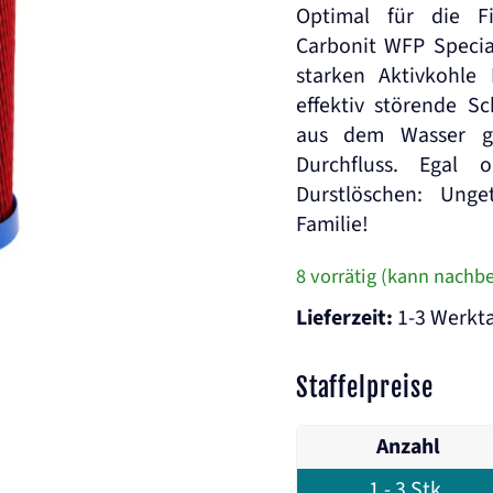
Optimal für die Fi
Carbonit WFP Specia
starken Aktivkohle
effektiv störende S
aus dem Wasser gef
Durchfluss. Egal 
Durstlöschen: Unge
Familie!
8 vorrätig (kann nachbe
Lieferzeit:
1-3 Werkt
Staffelpreise
Anzahl
1 - 3
Stk.