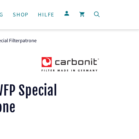
Special
G
SHOP
HILFE
Filterpatrone
Menge
ial Filterpatrone
WFP Special
one