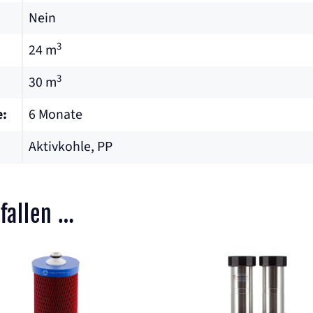
Nein
3
24 m
3
30 m
e:
6 Monate
Aktivkohle, PP
fallen …
Dieses
Produkt
weist
mehrere