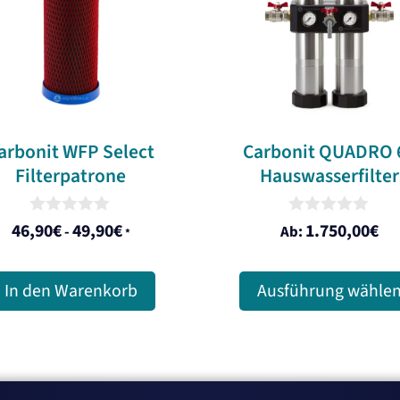
Varianten
auf.
Die
Optionen
können
arbonit WFP Select
Carbonit QUADRO 
auf
Filterpatrone
Hauswasserfilter
der
Produktseite
0
0
46,90
€
49,90
€
1.750,00
€
-
Ab:
gewählt
*
o
o
u
u
werden
t
t
o
o
In den Warenkorb
Ausführung wähle
f
f
5
5