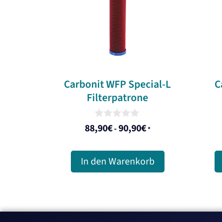
Carbonit WFP Special-L
C
Filterpatrone
0
88,90
€
90,90
€
-
*
o
u
t
o
In den Warenkorb
f
5