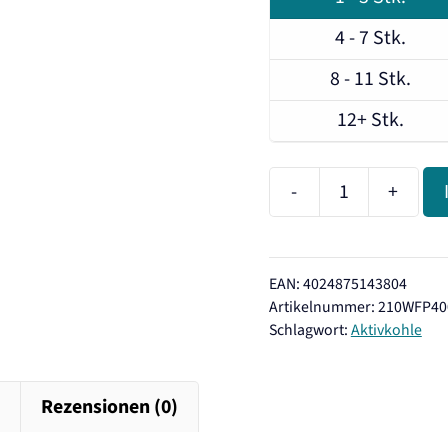
4 - 7 Stk.
8 - 11 Stk.
12+ Stk.
-
+
Carbonit
WFP
Special
EAN: 4024875143804
Filterpatrone
Artikelnummer:
210WFP40
Menge
Schlagwort:
Aktivkohle
t
Rezensionen (0)