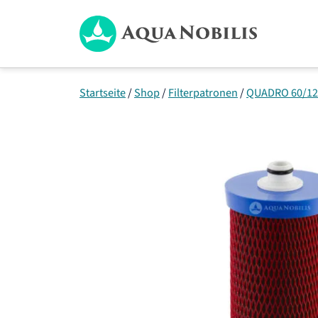
Zum
Inhalt
springen
Startseite
/
Shop
/
Filterpatronen
/
QUADRO 60/120