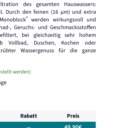
ltration des gesamten Hauswassers:
l. Durch den feinen (16 µm) und extra
®
 Monoblock
werden wirkungsvoll und
chad-, Geruchs- und Geschmacksstoffen
iltert, bei gleichzeitig sehr hohem
ob Vollbad, Duschen, Kochen oder
trübter Wassergenuss für die ganze
stellt werden)
age
Rabatt
Preis
49,90
€
—