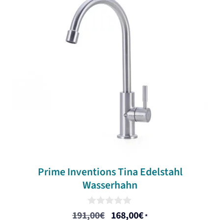
Prime Inventions Tina Edelstahl
Wasserhahn
0
191,00
€
168,00
€
Ursprünglicher
Aktueller
*
o