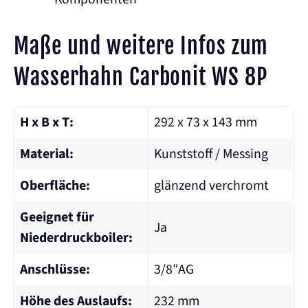
Maße und weitere Infos zum
Wasserhahn Carbonit WS 8P
H x B x T:
292 x 73 x 143 mm
Material:
Kunststoff / Messing
Oberfläche:
glänzend verchromt
Geeignet für
Ja
Niederdruckboiler:
Anschlüsse:
3/8″AG
Höhe des Auslaufs:
232 mm