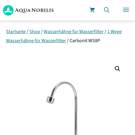
Zum
M
Inhalt
springen
Startseite
/
Shop
/
Wasserhähne für Wasserfilter
/
1 Wege
Wasserhähne für Wasserfilter
/
Carbonit WS8P