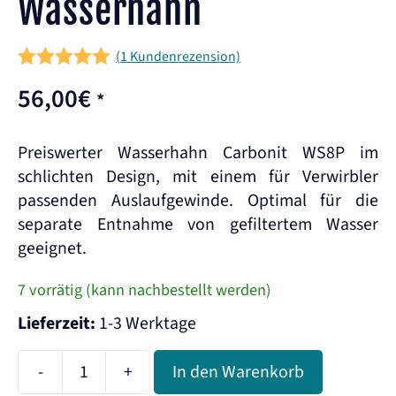
Wasserhahn
(
1
Kundenrezension)
5.00
out of
56,00
€
*
5
Preiswerter Wasserhahn Carbonit WS8P im
schlichten Design, mit einem für Verwirbler
passenden Auslaufgewinde. Optimal für die
separate Entnahme von gefiltertem Wasser
geeignet.
7 vorrätig (kann nachbestellt werden)
Lieferzeit:
1-3 Werktage
-
+
In den Warenkorb
Carbonit