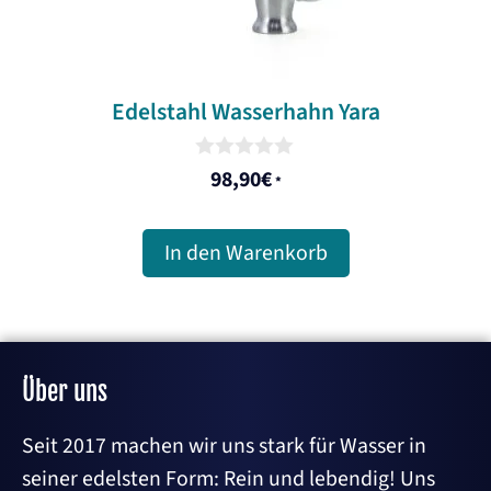
Edelstahl Wasserhahn Yara
0
98,90
€
*
o
u
t
o
In den Warenkorb
f
5
Über uns
Seit 2017 machen wir uns stark für Wasser in
seiner edelsten Form: Rein und lebendig! Uns