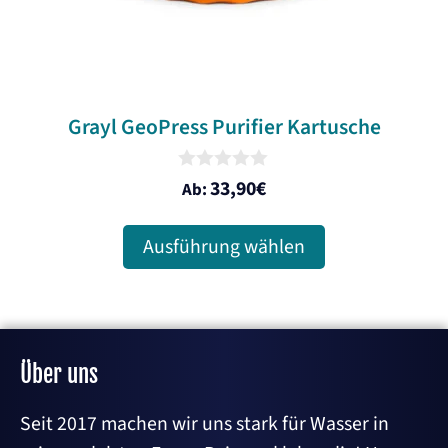
der
Produktseite
gewählt
werden
Grayl GeoPress Purifier Kartusche
0
33,90
€
Ab:
o
u
t
Ausführung wählen
o
f
5
Über uns
Seit 2017 machen wir uns stark für Wasser in