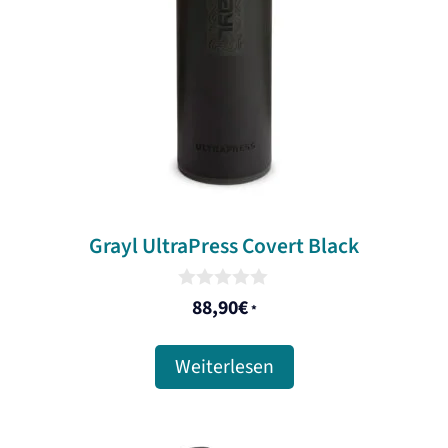
Grayl UltraPress Covert Black
0
88,90
€
*
o
u
t
Weiterlesen
o
f
5