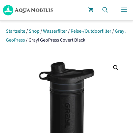
Zum
M
Inhalt
springen
Startseite
/
Shop
/
Wasserfilter
/
Reise-/Outdoorfilter
/
Grayl
GeoPress
/
Grayl GeoPress Covert Black