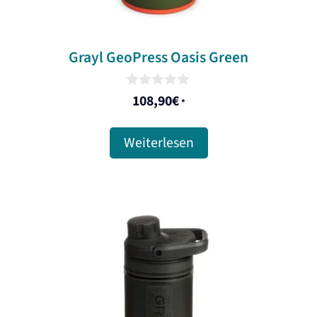
Grayl GeoPress Oasis Green
0
108,90
€
*
o
u
t
Weiterlesen
o
f
5