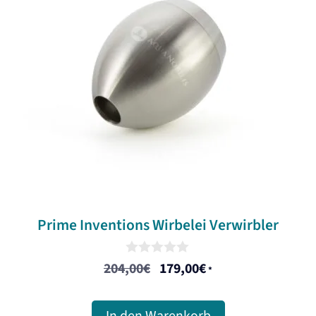
Prime Inventions Wirbelei Verwirbler
0
204,00
€
179,00
€
Ursprünglicher
Aktueller
*
o
u
Preis
Preis
t
war:
ist:
o
In den Warenkorb