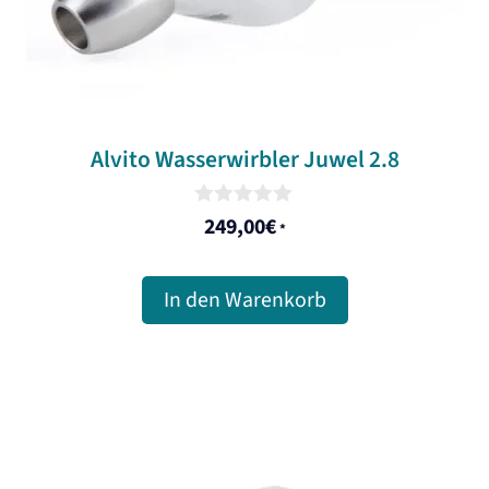
Alvito Wasserwirbler Juwel 2.8
0
249,00
€
*
o
u
t
o
In den Warenkorb
f
5