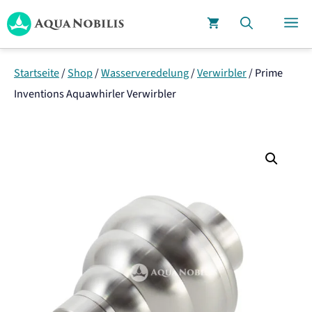
Zum
M
Inhalt
springen
Startseite
/
Shop
/
Wasserveredelung
/
Verwirbler
/
Prime
Inventions Aquawhirler Verwirbler