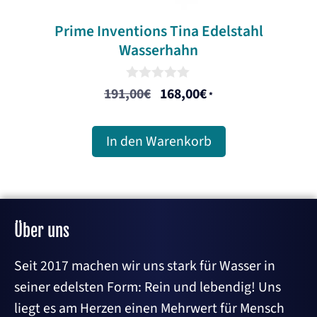
Prime Inventions Tina Edelstahl
Wasserhahn
0
191,00
€
168,00
€
Ursprünglicher
Aktueller
*
o
u
Preis
Preis
t
war:
ist:
o
In den Warenkorb
f
191,00€
168,00€.
5
Über uns
Seit 2017 machen wir uns stark für Wasser in
seiner edelsten Form: Rein und lebendig! Uns
liegt es am Herzen einen Mehrwert für Mensch