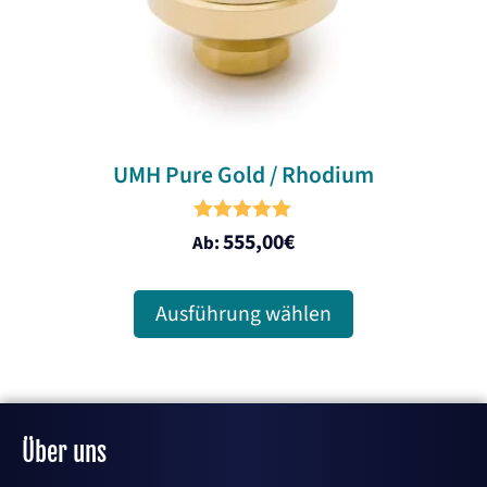
auf
der
Produktseite
gewählt
werden
UMH Pure Gold / Rhodium
5.00
555,00
€
Ab:
out of 5
Ausführung wählen
Über uns