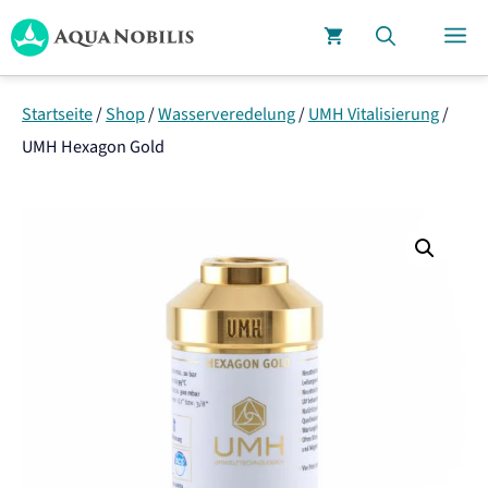
Zum
M
Inhalt
springen
Startseite
/
Shop
/
Wasserveredelung
/
UMH Vitalisierung
/
UMH Hexagon Gold