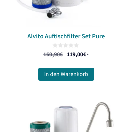
Alvito Auftischfilter Set Pure
0
160,90
€
119,00
€
Ursprünglicher
Aktueller
*
o
u
Preis
Preis
t
war:
ist:
o
In den Warenkorb
f
160,90€
119,00€.
5