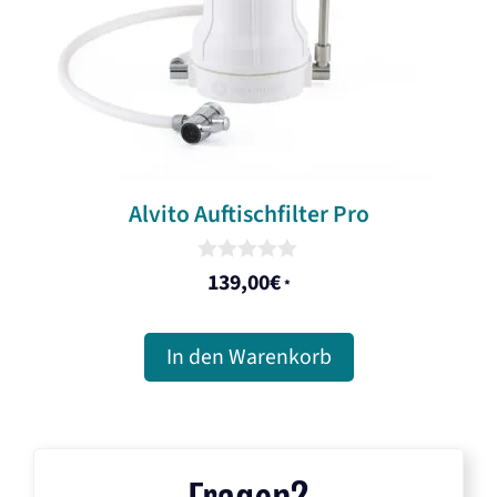
Alvito Auftischfilter Pro
0
139,00
€
*
o
u
t
o
In den Warenkorb
f
5