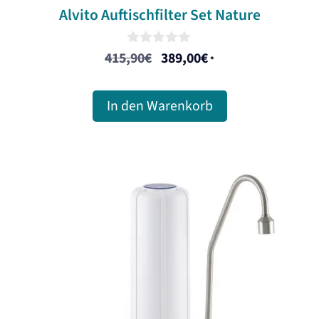
Alvito Auftischfilter Set Nature
0
415,90
€
389,00
€
Ursprünglicher
Aktueller
*
o
u
Preis
Preis
t
war:
ist:
o
In den Warenkorb
f
415,90€
389,00€.
5