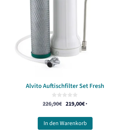
Alvito Auftischfilter Set Fresh
0
226,90
€
219,00
€
Ursprünglicher
Aktueller
*
o
u
Preis
Preis
t
war:
ist:
o
In den Warenkorb
f
226,90€
219,00€.
5