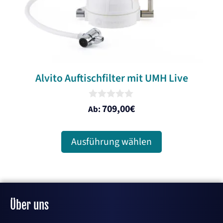
auf
der
Produktseite
gewählt
werden
Alvito Auftischfilter mit UMH Live
0
709,00
€
Ab:
o
u
t
o
Ausführung wählen
f
5
Über uns