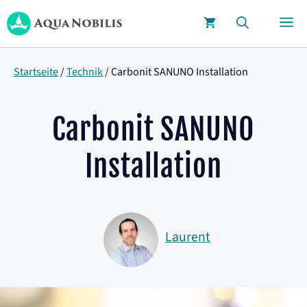
Zum
M
Inhalt
springen
Startseite
/
Technik
/
Carbonit SANUNO Installation
Carbonit SANUNO
Installation
Laurent