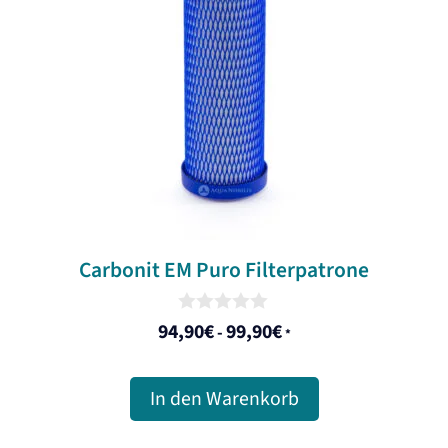
Carbonit EM Puro Filterpatrone
0
94,90
€
99,90
€
-
*
o
u
t
o
In den Warenkorb
f
5