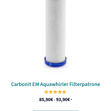
Carbonit EM Aquawhirler Filterpatrone
5.00
85,90
€
93,90
€
-
*
out of 5