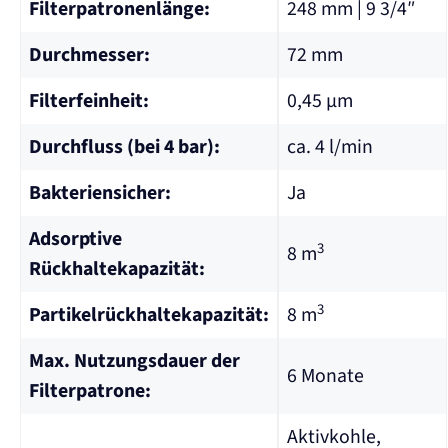
Filterpatronenlänge:
248 mm | 9 3/4″
Durchmesser:
72 mm
Filterfeinheit:
0,45 µm
Durchfluss (bei 4 bar):
ca. 4 l/min
Bakteriensicher:
Ja
Adsorptive
3
8 m
Rückhaltekapazität:
3
Partikelrückhaltekapazität:
8 m
Max. Nutzungsdauer der
6 Monate
Filterpatrone:
Aktivkohle,