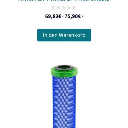
0
69,83
€
75,90
€
-
*
o
u
t
o
In den Warenkorb
f
5