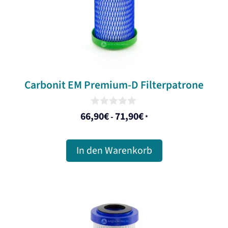
Carbonit EM Premium-D Filterpatrone
0
66,90
€
71,90
€
-
*
o
u
t
o
In den Warenkorb
f
5