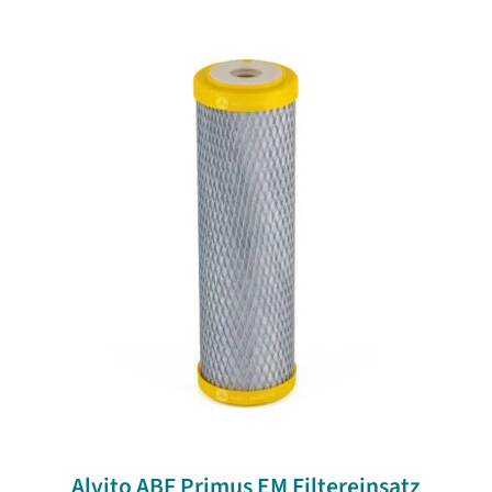
Alvito ABF Primus EM Filtereinsatz