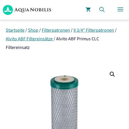
Zum
M
Inhalt
springen
Startseite
/
Shop
/
Filterpatronen
/
9 3/4" Filterpatronen
/
Alvito ABF Filtereinsätze
/
Alvito ABF Primus CLC
Filtereinsatz