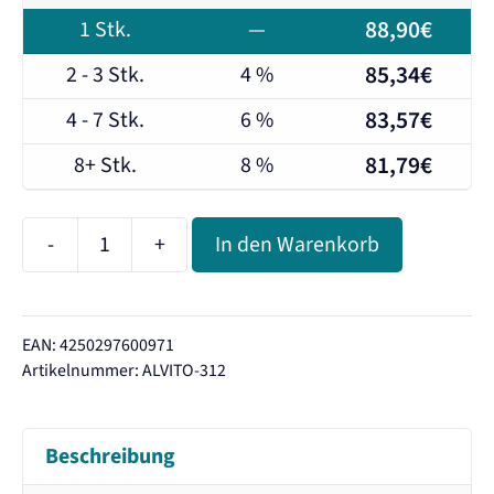
88,90
€
1
Stk.
—
85,34
€
2 - 3 Stk.
4 %
83,57
€
4 - 7 Stk.
6 %
81,79
€
8+ Stk.
8 %
-
+
In den Warenkorb
Alvito
ABF
Primus
EAN: 4250297600971
CLC
Artikelnummer:
ALVITO-312
Filtereinsatz
Menge
Beschreibung