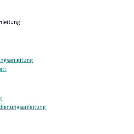
nleitung
ngsanleitung
att
g
dienungsanleitung