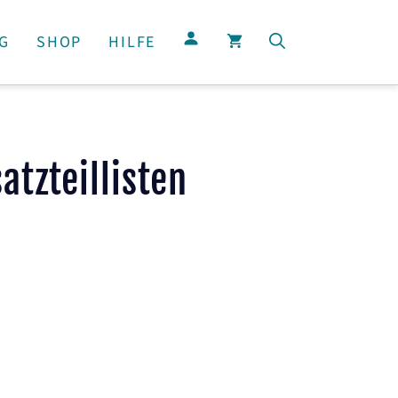
G
SHOP
HILFE
tzteillisten