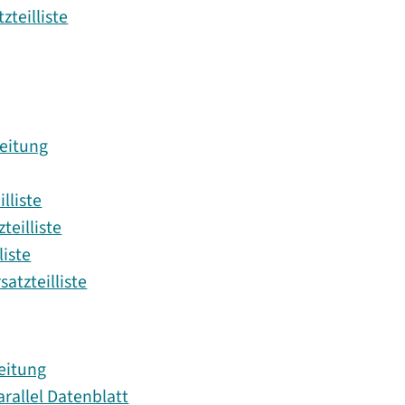
teilliste
eitung
lliste
teilliste
liste
atzteilliste
eitung
rallel Datenblatt