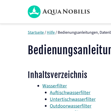
Zum
Inhalt
springen
Startseite
/
Hilfe
/
Bedienungsanleitungen, Datenblä
Bedienungsanleitun
Inhaltsverzeichnis
Wasserfilter
Auftischwasserfilter
Untertischwasserfilter
Outdoorwasserfilter