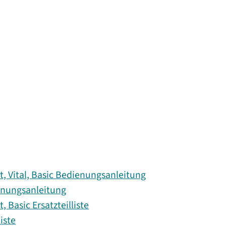
, Vital, Basic Bedienungsanleitung
enungsanleitung
 Basic Ersatzteilliste
iste