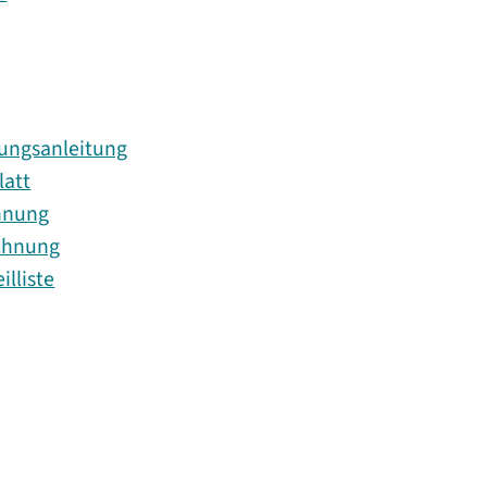
ungsanleitung
latt
hnung
chnung
lliste